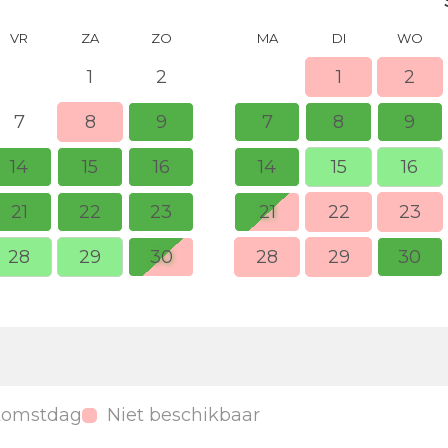
VR
ZA
ZO
MA
DI
WO
1
2
1
2
7
8
9
7
8
9
14
15
16
14
15
16
21
22
23
21
22
23
28
29
30
28
29
30
komstdag
Niet beschikbaar