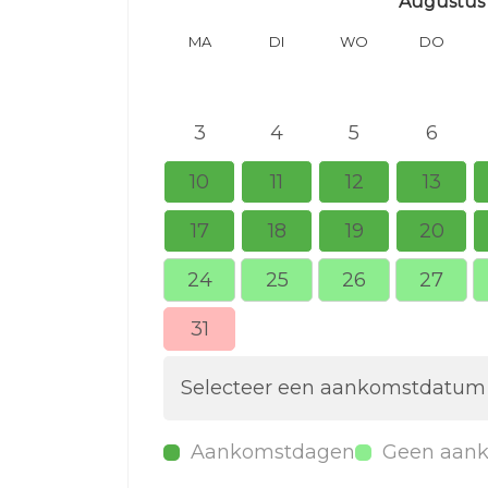
Augustus
MA
DI
WO
DO
3
4
5
6
10
11
12
13
17
18
19
20
24
25
26
27
31
Selecteer een aankomstdatum
Aankomstdagen
Geen aan