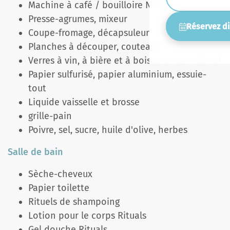
Machine à café / bouilloire Nespresso
Presse-agrumes, mixeur
Réservez d
Coupe-fromage, décapsuleur
Planches à découper, couteaux
Verres à vin, à bière et à boissons sans alcool
Papier sulfurisé, papier aluminium, essuie-
tout
Liquide vaisselle et brosse
grille-pain
Poivre, sel, sucre, huile d'olive, herbes
Salle de bain
Sèche-cheveux
Papier toilette
Rituels de shampoing
Lotion pour le corps Rituals
Gel douche Rituals