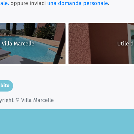
ale.
oppure inviaci
una domanda personale
.
 Villa Marcelle
Utile 
ubito
right © Villa Marcelle