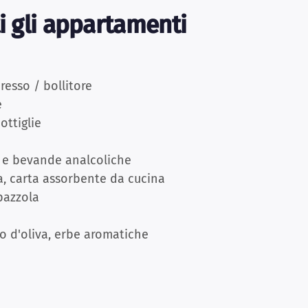
ti gli appartamenti
esso / bollitore
e
ottiglie
ra e bevande analcoliche
a, carta assorbente da cucina
pazzola
io d'oliva, erbe aromatiche