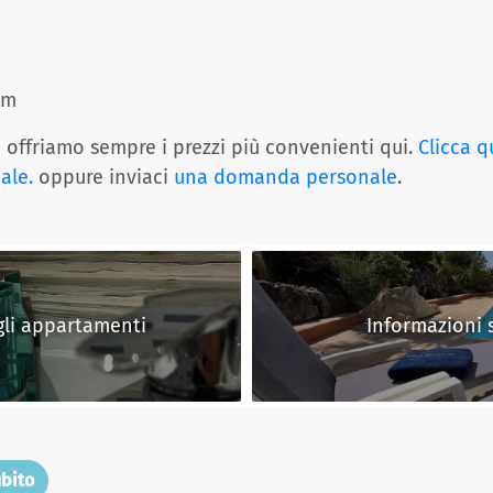
km
e offriamo sempre i prezzi più convenienti qui.
Clicca q
ale.
oppure inviaci
una domanda personale
.
 gli appartamenti
Informazioni s
ubito